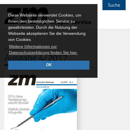
Suche
Diese Webseite verwendet Cookies, um
Ihnen den bestmöglichen Service zu
gewährleisten. Durch die Nutzung der
Webseite akzeptieren Sie die Verwendung
von Cookies.
Weitere Informationen zur
Zurück
Datenschutzerklärung finden Sie hier.
Ausgabe 4/2017
OK