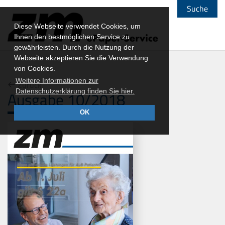
Suche
Diese Webseite verwendet Cookies, um
Ihnen den bestmöglichen Service zu
gewährleisten. Durch die Nutzung der
Webseite akzeptieren Sie die Verwendung
von Cookies.
Weitere Informationen zur
Zurück
Datenschutzerklärung finden Sie hier.
Ausgabe 10/2018
OK