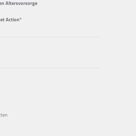
en Altersvorsorge
et Action“
kten