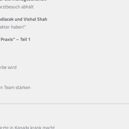
rztbesuch abhält
udlacek und Vishal Shah
akter haben!“
 Praxis“ – Teil 1
Erbe wird
in Team stärken
ärzte in Kanada krank macht