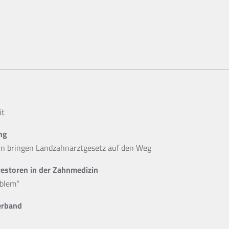
it
ng
 bringen Landzahnarztgesetz auf den Weg
vestoren in der Zahnmedizin
oblem“
erband