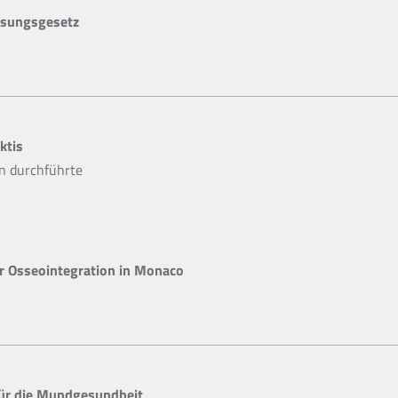
ssungsgesetz
ktis
on durchführte
r Osseointegration in Monaco
für die Mundgesundheit