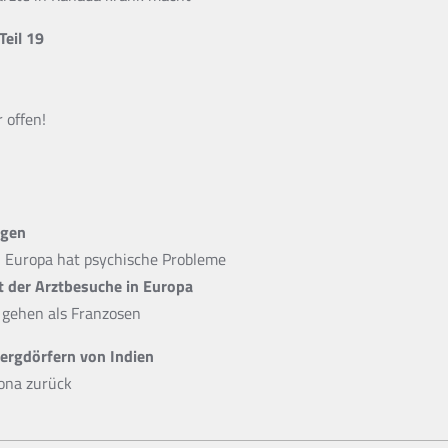
eil 19
 offen!
ngen
in Europa hat psychische Probleme
t der Arztbesuche in Europa
 gehen als Franzosen
Bergdörfern von Indien
rona zurück